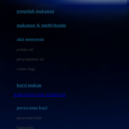
Joie
pengolah makanan
Joolz
Jujube
makanan & multivitamin
K
alat menyusui
Kiddycuts
pompa asi
Kumon
penyimpanan asi
L
cooler bags
Leapfrog
kursi makan
Leclerc
HARGATOTO LINK ALTERNATIF
Lee Vierra
Lillebaby
perawatan bayi
Little Bird Told Me
perawatan kulit
Little Miss Janis
Sunscreen