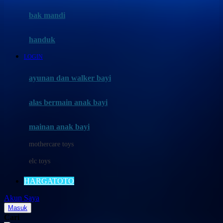
Moby
bak mandi
Momami
handuk
Mothercare
LOGIN
Mustela
ayunan dan walker bayi
My Buddy Tag
My K
alas bermain anak bayi
N
mainan anak bayi
Naif
mothercare toys
Nike
elc toys
Nordic Natural
HARGATOTO
Nuby
Akun Saya
Nuna
Masuk
Cari