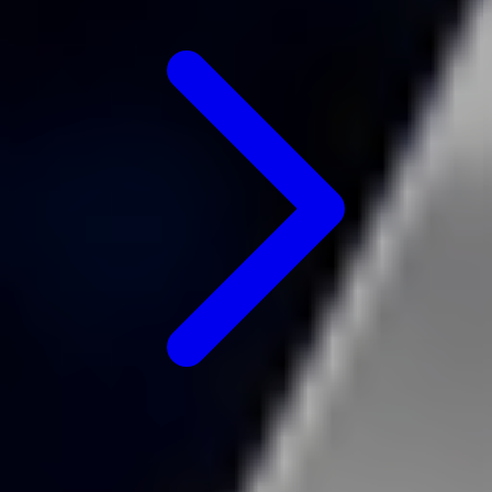
Xootz
Y
Yamatoya
Z
Zaxy
Zoggs
0-9
4Moms
59S