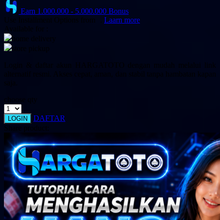
Earn
1.000.000
-
5.000.000
Bonus
Q
Use Installment Options from
.
Laarn more
Available for :
QV Baby
home delivery
store pickup
R
Login & daftar akun HARGATOTO dengan mudah melalui link
Real Shades
alternatif resmi. Akses cepat, aman, dan stabil tanpa hambatan kapan
saja.
Red Castle
choose qty
Ribbon Madness
DAFTAR
LOGIN
S
Share product:
Sebamed
Silver Cross
Simply Idea
Skip Hop
Spectra