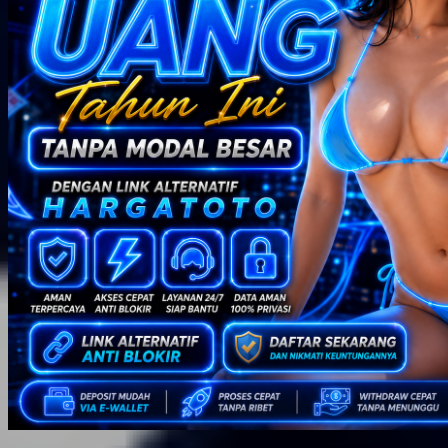
Squishmallows
Starbooks
Stick-O
Stokke
Sudocrem
Sumimo
Sunnylife
Sun-Staches
Swimava
T
Tommee Tippee
Trunki
Tutti Bambini