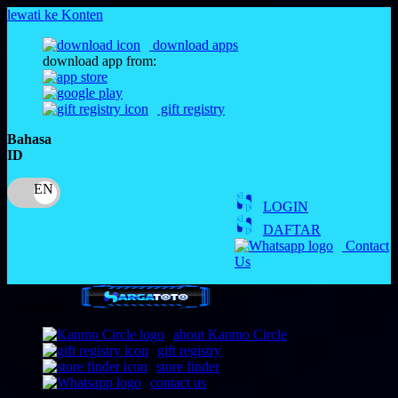
lewati ke Konten
download apps
download app from:
gift registry
Bahasa
ID
LOGIN
DAFTAR
Contact
Us
Toggle Nav
about Kanmo Circle
gift registry
store finder
contact us