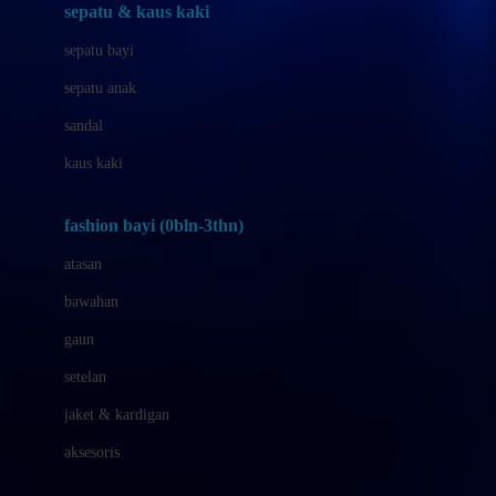
Beauty Barn
sepatu & kaus kaki
Bio Oil
sepatu bayi
Biolane
sepatu anak
Bite Fighters
sandal
Bizzi Growin
kaus kaki
Blackmores
fashion bayi (0bln-3thn)
Blooming Marvellous
atasan
Bonnels
bawahan
Bravado
gaun
Bruder
setelan
Brush Baby
jaket & kardigan
Buds Organics
aksesoris
Bugaboo
Buggygear