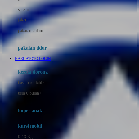
Dae Organics
setelan
Docare
jaket
Doona
pakaian dalam
Down To Earth
Drew
pakaian tidur
Dr. Brown's
HARGATOTO LOGIN
E
kereta dorong
ELC
bayi baru lahir
Ergobaby
usia 6 bulan+
Expert Care
koper anak
Ezyroller
kursi mobil
F
0-13 Kg