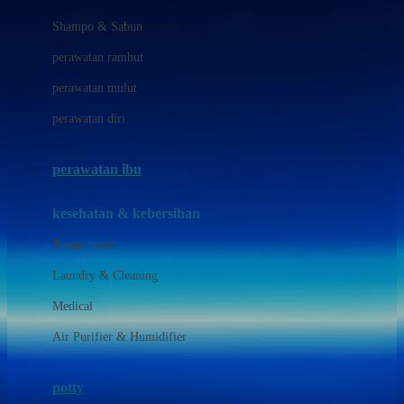
London Taxi
Shampo & Sabun
Love To Dream
perawatan rambut
perawatan mulut
M
perawatan diri
Magformers
Mama's Choice
perawatan ibu
Mamas&Papas
kesehatan & kebersihan
Mamaway
Tissue basah
Maxi Cosi
Laundry & Cleaning
Megabloks
Medical
Micro
Air Purifier & Humidifier
MiDeer
Mimi & Lula
potty
Mini Monkey